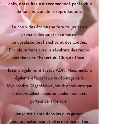
Janka, notre lice est recommandé par le club
de race en vue de la reproduction.
Le choix des étalons se fera toujours en
prenant des sujets exemptés
de dysplasie des hanches et des coudes.
Et uniquement avec le résultats des radios
validées par l'Expert du Club de Race.
Ils sont également testés ADN
.
Nous mettons
également l'accent sur le dépistage de la
Myélopathie Dégénérative, nos chiennes ainsi que
les étalons sélectionnés sont indemnes et non
porteur de la maladie.
Janka est titrée dans les plus grands
concours nationaux et internationaux, tout
comme les étalons choisis.