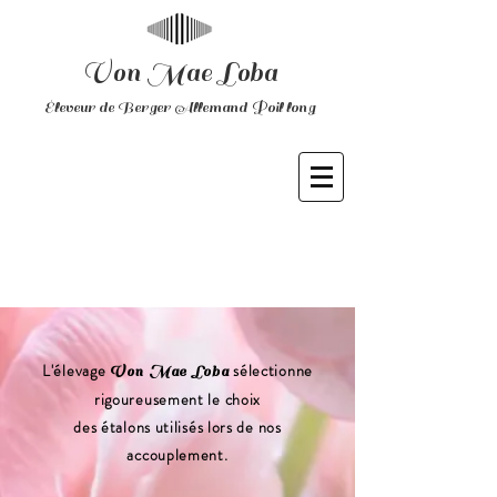
Von Mae Loba
Éleveur de Berger Allemand Poil long
L'élevage
sélectionne
Von Mae Loba
rigoureusement le choix
des étalons utilisés lors de nos
accouplement.